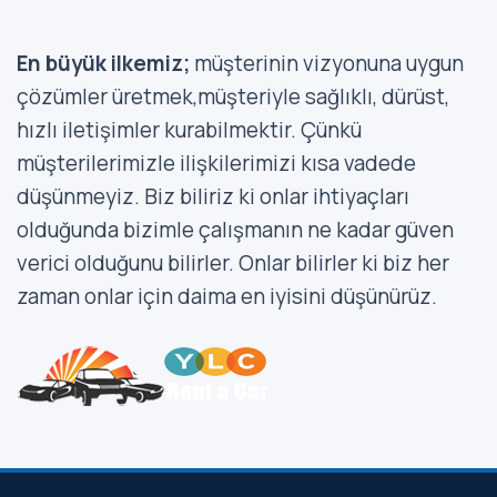
F
i
y
En büyük ilkemiz;
müşterinin vizyonuna uygun
a
çözümler üretmek,müşteriyle sağlıklı, dürüst,
t
L
hızlı iletişimler kurabilmektir. Çünkü
i
müşterilerimizle ilişkilerimizi kısa vadede
s
t
düşünmeyiz. Biz biliriz ki onlar ihtiyaçları
e
olduğunda bizimle çalışmanın ne kadar güven
s
i
verici olduğunu bilirler. Onlar bilirler ki biz her
zaman onlar için daima en iyisini düşünürüz.
T
r
a
n
s
f
e
r