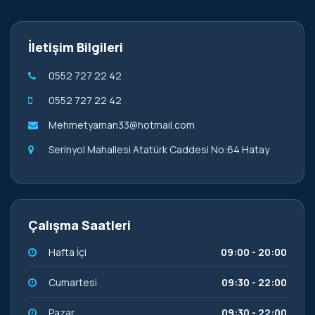
F
İletişim Bilgileri
i
l
0552 727 22 42
o
K
0552 727 22 42
i
Mehmetyaman33@hotmail.com
r
a
Serinyol Mahallesi Atatürk Caddesi No:64 Hatay
l
a
m
a
Çalışma Saatleri
B
Hafta İçi
09:00 - 20:00
i
l
Cumartesi
09:30 - 22:00
g
i
Pazar
09:30 - 22:00